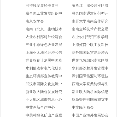
（江西省山江湖开发治
可持续发展经济导刊
研究中心
澜沧江—湄公河次区域
理委员会办公室）
联合国工业发展组织中
经贸开发中心
联合国南通农药剂型开
国南南工业合作中心
南京农学会
发中心
南开大学南南合作研究
南南（北京）生物技术
中心
南南全球技术产权交易
中心
农业农村部对外经济合
所有限公司
农业农村部沼气科学研
作中心
三亚中非绿色农业发展
究所
上海虹口中联工发科技
研究中心
上海亚太地区经济和信
创新中心
商务部国际贸易经济合
息化人才培训中心
世界粮食计划署中国卓
作研究院
世界气象组织南京区域
越中心
水利部农村电气化研究
培训中心
水利部沙棘开发管理中
所⁄亚太地区小水电研究
生态环境部宣传教育中
心（水利部水土保持植
深圳国际能源与环境技
培训中心
心
武汉市国际文化交流中
物开发管理中心）
术促进中心
西南大学蚕桑纺织与生
心
新亚欧大陆桥发展研究
物质科学学院
新亚欧大陆桥国际信息
中心
亚太地区城市信息化办
中心
应急管理部国家减灾中
公室
中非创新合作中心
心
中非民间商会
中关村绿色矿山产业联
中国产业海外发展协会