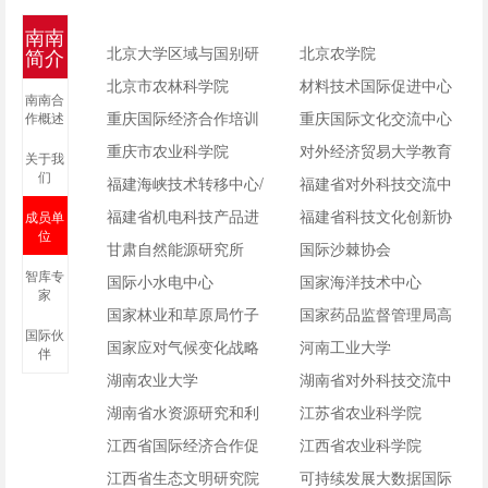
南南
北京大学区域与国别研
北京农学院
简介
究院
北京市农林科学院
材料技术国际促进中心
南南合
重庆国际经济合作培训
（中国建筑材料科学研
重庆国际文化交流中心
作概述
中心
重庆市农业科学院
究总院）
对外经济贸易大学教育
关于我
们
福建海峡技术转移中心/
与经济研究中心世界重
福建省对外科技交流中
福建省联合国南南合作
福建省机电科技产品进
要教育中心研究院
心
福建省科技文化创新协
成员单
位
网示范基地
出口商会
甘肃自然能源研究所
会
国际沙棘协会
智库专
国际小水电中心
国家海洋技术中心
家
国家林业和草原局竹子
国家药品监督管理局高
国际伙
研究开发中心
国家应对气候变化战略
级研修学院
河南工业大学
伴
研究和国际合作中心
湖南农业大学
湖南省对外科技交流中
湖南省水资源研究和利
心
江苏省农业科学院
用合作中心
江西省国际经济合作促
江西省农业科学院
进会
江西省生态文明研究院
可持续发展大数据国际