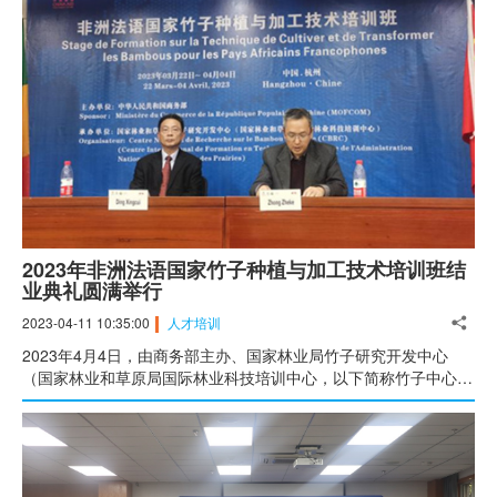
加。研修班围绕能源开发、输电技术、智能电网等相关主题开展了
技术讲座、云参观考察以及专题研讨等一系列丰富多彩的活动。
2023年非洲法语国家竹子种植与加工技术培训班结
业典礼圆满举行
2023-04-11 10:35:00
人才培训
2023年4月4日，由商务部主办、国家林业局竹子研究开发中心
（国家林业和草原局国际林业科技培训中心，以下简称竹子中心）
承办的“非洲法语国家竹子种植与加工技术培训班”圆满结业。来自
12个非洲法语国家即卢旺达、刚果（金）、马达加斯加、马里、乍
得、几内亚、突尼斯、喀麦隆、科特迪瓦、中非、贝宁和塞内加尔
的近200名学员参加结业典礼。