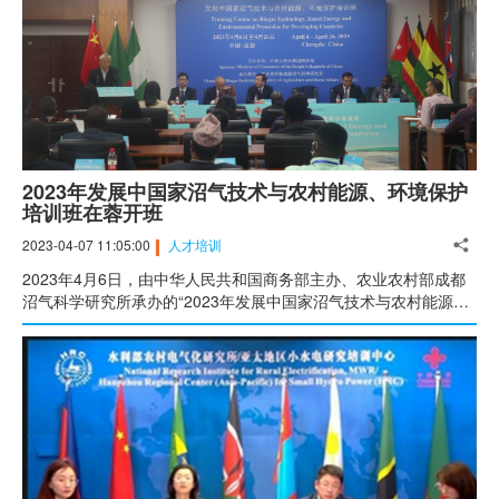
2023年发展中国家沼气技术与农村能源、环境保护
培训班在蓉开班
2023-04-07 11:05:00
人才培训
2023年4月6日，由中华人民共和国商务部主办、农业农村部成都
沼气科学研究所承办的“2023年发展中国家沼气技术与农村能源、
环境保护培训班”在成都举行开班仪式，来自赞比亚、乌干达、尼
泊尔、尼日利亚、约旦和加纳等6个发展中国家的26位从事能源、
环境、农业领域研究、生产、推广和管理的政府官员及技术人员参
加本次为期21天的培训。商务部驻成都副特派员邓德雄、中国农业
科学院国际合作高级顾问王韧、中国农业科学院国际合作局处长陈
天金、农业农村部成都沼气科学研究所所长王登山出席开班仪式并
致辞。