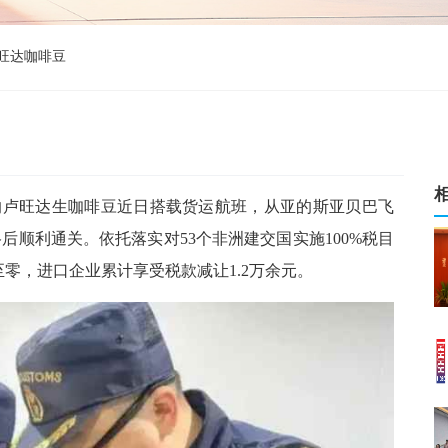
旺达咖啡豆
吨的卢旺达生咖啡豆近日搭载货运航班，从亚的斯亚贝巴飞
顺利通关。依托落实对53个非洲建交国实施100%税目
零，进口企业累计享受税款减让1.2万余元。