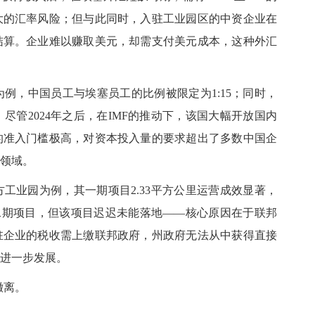
大的汇率风险；但与此同时，入驻工业园区的中资企业在
结算。企业难以赚取美元，却需支付美元成本，这种外汇
为例，中国员工与埃塞员工的比例被限定为
1:15；同时，
管2024年之后，在IMF的推动下，该国大幅开放国内
的准入门槛极高，对资本投入量的要求超出了多数中国企
领域。
方工业园为例，其一期项目
2.33平方公里运营成效显著，
的二期项目，但该项目迟迟未能落地——核心原因在于联邦
驻企业的税收需上缴联邦政府，州政府无法从中获得直接
进一步发展。
量撤离。