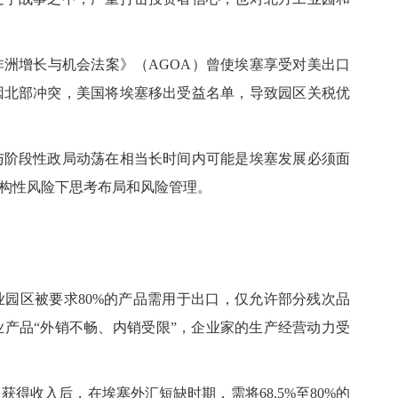
非洲增长与机会法案》（
AGOA）曾使埃塞享受对美出口
因北部冲突，美国将埃塞移出受益名单，导致园区关税优
与阶段性政局动荡在相当长时间内可能是埃塞发展必须面
结构性风险下思考布局和风险管理。
业园区被要求
80%的产品需用于出口，仅允许部分残次品
产品“外销不畅、内销受限”，企业家的生产经营动力受
口获得收入后，在埃塞外汇短缺时期，需将
68.5%至80%的