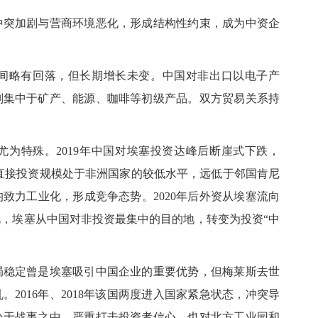
。冲突加剧与营商环境恶化，形成结构性约束，成为中资企
间略有回落，但长期增长未变。中国对非出口以电子产
则集中于矿产、能源、咖啡等初级产品。双方贸易关系持
尤为特殊。
2019年中国对埃塞投资达峰后断崖式下跌，
对埃塞的直接投资规模处于非洲国家的较低水平，远低于邻国肯尼
致力工业化，形成竞争态势。2020年后外资从埃塞流向
，埃塞从中国对非投资最集中的目的地，转变为投资“中
局稳定曾是埃塞吸引中国企业的重要优势，但梅莱斯去世
乱。
2016年、2018年该国两度进入国家紧急状态，冲突导
处于战事之中，严重打击投资者信心，也对北方工业园和