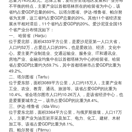
总量为145亿欧元。总体上看，爱经济呈现地区发展和产业分布
不平衡的特点，主要产业以首都塔林所在的哈留省为中心，该
省约占爱GDP总量的60%。以塔尔图省、伊达-维鲁省、帕尔努
省为支撑，这三省约占爱GDP总量的20%。其他11个省经济发
展水平相对滞后，11个省约占爱GDP的20%。爱沙尼亚全国15
个省产业分布情况如下：
一、 哈留省（Harju）
位于爱北部，面积4333平方公里，是爱沙尼亚第一人口大省，
人口约52万，占爱总人口的39%，也是爱政治、经济、文化中
心。爱主要产业制造业、交通运输业、服务业、IT和通讯业、
房地产业、金融业均集中在以首都塔林为中心的哈留省。哈留
省占爱GDP比重约为59.7%，其中首都塔林市占爱GDP比重为
49.2%。
二、塔尔图省（Tartu）
位于爱东部，面积3089平方公里，人口约15万人，主要产业有
工业、农业、教育、通讯、旅游等。该省占爱GDP的比重为
10.4%。省会塔尔图市人口约10.26万人 ，是该省经济中心，也
是爱重要城市之一，该市占爱GDP的比重为8.4%。
三、伊达-维鲁省（Ida-Viru）
位于爱东北部，面积3364平方公里，与俄罗斯接壤，人口17万
人，主要产业为油页岩开采及加工、电力、化工、建材、木材
加工等。该省占爱GDP比重为8.1%。
四、帕尔努省（Pärnu）