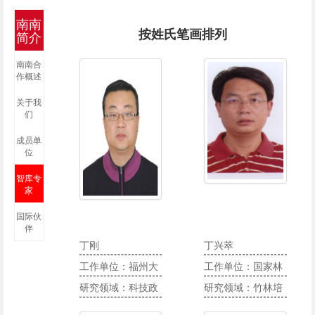
南南
按姓氏笔画排列
简介
南南合
作概述
关于我
们
成员单
位
智库专
家
国际伙
伴
丁刚
丁兴萃
工作单位：福州大
工作单位：国家林
学经济与管理学院
研究领域：科技政
业和草原局竹子研
研究领域：竹林培
策与管理
究开发中心
育、国际林业发