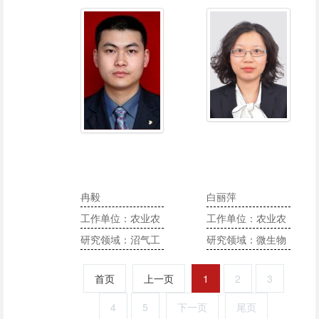
中心主任
产与管理
境学院
学，重金属污染
冉毅
白丽萍
工作单位：农业农
工作单位：农业农
村部沼气科学研究
研究领域：沼气工
村部沼气科学研究
研究领域：微生物
所
程、沼渣沼液、检
所
代谢途径与功能大
首页
上一页
1
2
3
测技术、沼气标准
分子
4
5
下一页
尾页