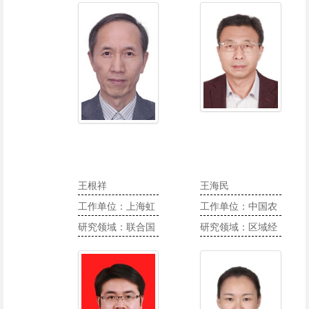
展、乡村治理研究
业社会责任
王根祥
王海民
工作单位：上海虹
工作单位：中国农
口中联工发科技创
研究领域：联合国
业大学国际发展与
研究领域：区域经
新中心
合作项目和信息技
全球农业学院
济学、国际发展理
术教育管理、信息
论与实践、人口学
化应用研究与规