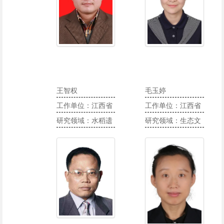
划、电子政务与知
识管理研究和信息
化国际合作交流培
训等
王智权
毛玉婷
工作单位：江西省
工作单位：江西省
农业科学院水稻研
研究领域：水稻遗
生态文明研究院
研究领域：生态文
究所
传育种
（江西省山江湖开
明建设、绿色发
发治理委员会办公
展、流域综合管理
室）