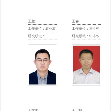
王兰
王淼
工作单位：农业农
工作单位：三亚中
村部沼气科学研究
研究领域：
非绿色农业发展研
研究领域：中非农
所
究中心
业合作、非洲农业
产业发展、农业经
济等
王文国
王记林