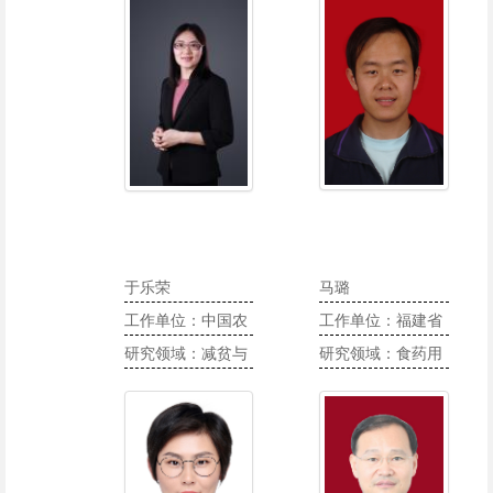
展、国际合作
于乐荣
马璐
工作单位：中国农
工作单位：福建省
业大学人文与发展
研究领域：减贫与
农业科学院食用菌
研究领域：食药用
学院/国际发展与全
发展；政策/项目影
研究所
菌生理生化与工厂
球农业学院
响评价
化栽培工艺