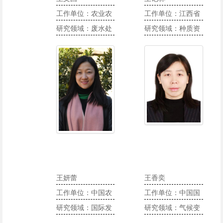
工作单位：农业农
工作单位：江西省
村部沼气科学研究
研究领域：废水处
农业科学院水稻研
研究领域：种质资
所
理与资源化利用
究所
源，基因发掘，利
用
王妍蕾
王香奕
工作单位：中国农
工作单位：中国国
业大学
研究领域：国际发
际民间组织合作促
研究领域：气候变
展研究、性别与发
进会
化、环境保护、企