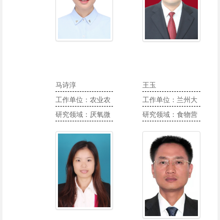
马诗淳
王玉
工作单位：农业农
工作单位：兰州大
村部沼气科学研究
研究领域：厌氧微
学营养与健康研究
研究领域：食物营
所
生物资源, 厌氧微
中心
养与人群健康、人
生物转化技术
群营养评价与干预