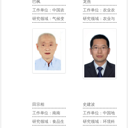
巴枫
龙燕
工作单位：中国农
工作单位：农业农
业大学国际发展与
研究领域：气候变
村部沼气科学研究
研究领域：农业与
全球农业学院
化与区域减排交易
所
区域发展
机制；社区可持续
发展；国际林业发
展与政策
田宗相
史建波
工作单位：南南
工作单位：中国地
（北京）生物技术
研究领域：食品生
质大学（武汉）环
研究领域：环境科