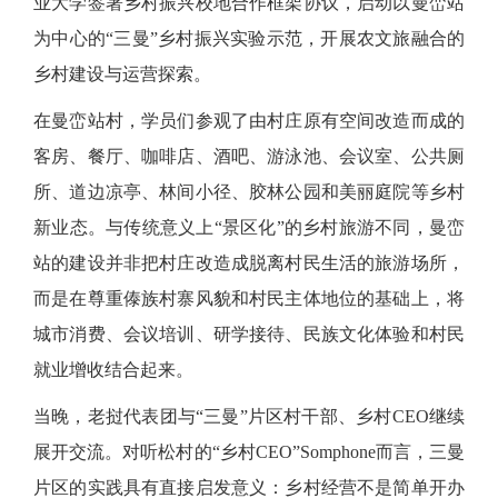
业大学签署乡村振兴校地合作框架协议，启动以曼峦站
为中心的“三曼”乡村振兴实验示范，开展农文旅融合的
乡村建设与运营探索。
在曼峦站村，学员们参观了由村庄原有空间改造而成的
客房、餐厅、咖啡店、酒吧、游泳池、会议室、公共厕
所、道边凉亭、林间小径、胶林公园和美丽庭院等乡村
新业态。与传统意义上
“景区化”的乡村旅游不同，曼峦
站的建设并非把村庄改造成脱离村民生活的旅游场所，
而是在尊重傣族村寨风貌和村民主体地位的基础上，将
城市消费、会议培训、研学接待、民族文化体验和村民
就业增收结合起来。
当晚，老挝代表团与
“三曼”片区村干部、乡村CEO继续
展开交流。对听松村的“乡村CEO”Somphone而言，三曼
片区的实践具有直接启发意义：乡村经营不是简单开办